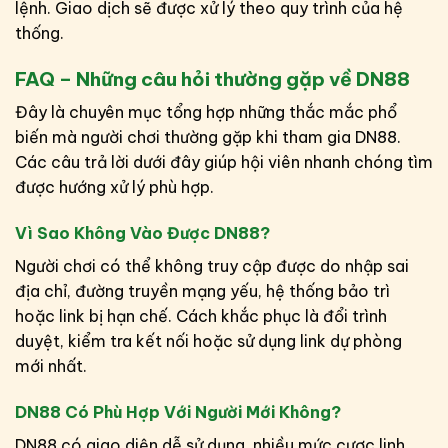
lệnh. Giao dịch sẽ được xử lý theo quy trình của hệ
thống.
FAQ – Những câu hỏi thường gặp về DN88
Đây là chuyên mục tổng hợp những thắc mắc phổ
biến mà người chơi thường gặp khi tham gia DN88.
Các câu trả lời dưới đây giúp hội viên nhanh chóng tìm
được hướng xử lý phù hợp.
Vì Sao Không Vào Được DN88?
Người chơi có thể không truy cập được do nhập sai
địa chỉ, đường truyền mạng yếu, hệ thống bảo trì
hoặc link bị hạn chế. Cách khắc phục là đổi trình
duyệt, kiểm tra kết nối hoặc sử dụng link dự phòng
mới nhất.
DN88 Có Phù Hợp Với Người Mới Không?
DN88 có giao diện dễ sử dụng, nhiều mức cược linh