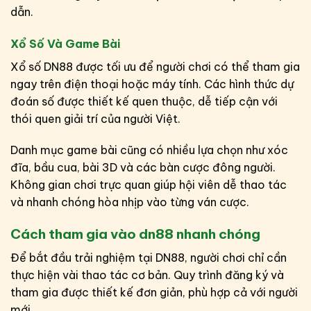
dẫn.
Xổ Số Và Game Bài
Xổ số DN88 được tối ưu để người chơi có thể tham gia
ngay trên điện thoại hoặc máy tính. Các hình thức dự
đoán số được thiết kế quen thuộc, dễ tiếp cận với
thói quen giải trí của người Việt.
Danh mục game bài cũng có nhiều lựa chọn như xóc
đĩa, bầu cua, bài 3D và các bàn cược đông người.
Không gian chơi trực quan giúp hội viên dễ thao tác
và nhanh chóng hòa nhịp vào từng ván cược.
Cách tham gia vào dn88 nhanh chóng
Để bắt đầu trải nghiệm tại DN88, người chơi chỉ cần
thực hiện vài thao tác cơ bản. Quy trình đăng ký và
tham gia được thiết kế đơn giản, phù hợp cả với người
mới.