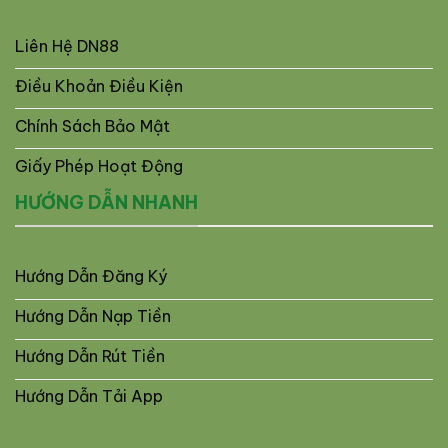
Liên Hệ DN88
Điều Khoản Điều Kiện
Chính Sách Bảo Mật
Giấy Phép Hoạt Động
HƯỚNG DẪN NHANH
Hướng Dẫn Đăng Ký
Hướng Dẫn Nạp Tiền
Hướng Dẫn Rút Tiền
Hướng Dẫn Tải App