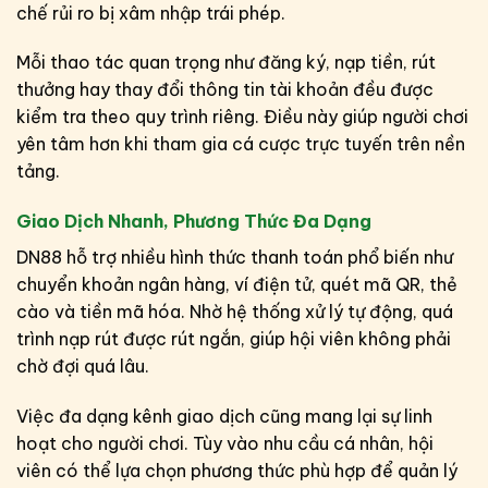
chế rủi ro bị xâm nhập trái phép.
Mỗi thao tác quan trọng như đăng ký, nạp tiền, rút
thưởng hay thay đổi thông tin tài khoản đều được
kiểm tra theo quy trình riêng. Điều này giúp người chơi
yên tâm hơn khi tham gia cá cược trực tuyến trên nền
tảng.
Giao Dịch Nhanh, Phương Thức Đa Dạng
DN88 hỗ trợ nhiều hình thức thanh toán phổ biến như
chuyển khoản ngân hàng, ví điện tử, quét mã QR, thẻ
cào và tiền mã hóa. Nhờ hệ thống xử lý tự động, quá
trình nạp rút được rút ngắn, giúp hội viên không phải
chờ đợi quá lâu.
Việc đa dạng kênh giao dịch cũng mang lại sự linh
hoạt cho người chơi. Tùy vào nhu cầu cá nhân, hội
viên có thể lựa chọn phương thức phù hợp để quản lý