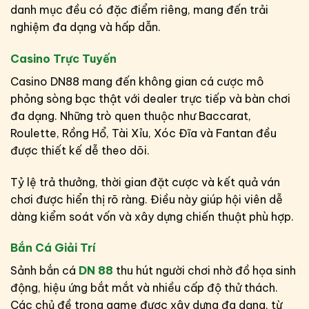
danh mục đều có đặc điểm riêng, mang đến trải
nghiệm đa dạng và hấp dẫn.
Casino Trực Tuyến
Casino DN88 mang đến không gian cá cược mô
phỏng sòng bạc thật với dealer trực tiếp và bàn chơi
đa dạng. Những trò quen thuộc như Baccarat,
Roulette, Rồng Hổ, Tài Xỉu, Xóc Đĩa và Fantan đều
được thiết kế dễ theo dõi.
Tỷ lệ trả thưởng, thời gian đặt cược và kết quả ván
chơi được hiển thị rõ ràng. Điều này giúp hội viên dễ
dàng kiểm soát vốn và xây dựng chiến thuật phù hợp.
Bắn Cá Giải Trí
Sảnh bắn cá
DN 88
thu hút người chơi nhờ đồ họa sinh
động, hiệu ứng bắt mắt và nhiều cấp độ thử thách.
Các chủ đề trong game được xây dựng đa dạng, từ