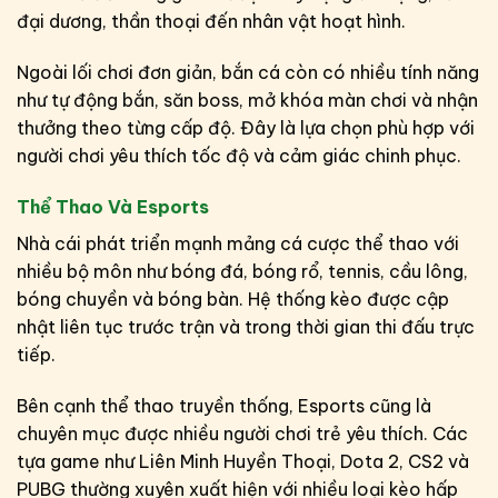
đại dương, thần thoại đến nhân vật hoạt hình.
Ngoài lối chơi đơn giản, bắn cá còn có nhiều tính năng
như tự động bắn, săn boss, mở khóa màn chơi và nhận
thưởng theo từng cấp độ. Đây là lựa chọn phù hợp với
người chơi yêu thích tốc độ và cảm giác chinh phục.
Thể Thao Và Esports
Nhà cái phát triển mạnh mảng cá cược thể thao với
nhiều bộ môn như bóng đá, bóng rổ, tennis, cầu lông,
bóng chuyền và bóng bàn. Hệ thống kèo được cập
nhật liên tục trước trận và trong thời gian thi đấu trực
tiếp.
Bên cạnh thể thao truyền thống, Esports cũng là
chuyên mục được nhiều người chơi trẻ yêu thích. Các
tựa game như Liên Minh Huyền Thoại, Dota 2, CS2 và
PUBG thường xuyên xuất hiện với nhiều loại kèo hấp