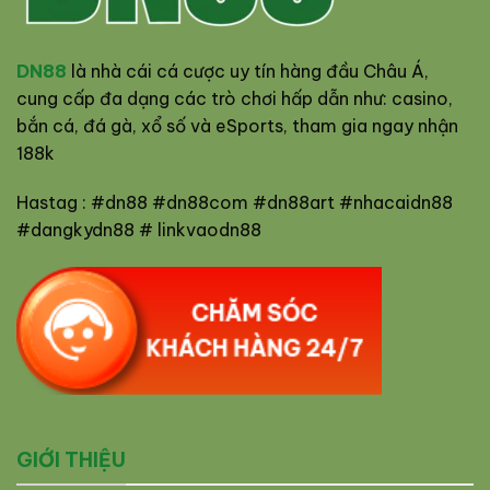
DN88
là nhà cái cá cược uy tín hàng đầu Châu Á,
cung cấp đa dạng các trò chơi hấp dẫn như: casino,
bắn cá, đá gà, xổ số và eSports, tham gia ngay nhận
188k
Hastag : #dn88 #dn88com #dn88art #nhacaidn88
#dangkydn88 # linkvaodn88
GIỚI THIỆU